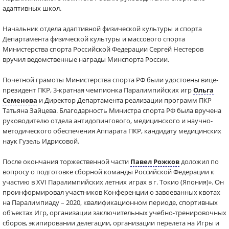
адаптивных школ.
Начальник отдела адаптивной физической культуры и спорта
Департамента физической культуры и массового спорта
Министерства спорта Российской Федерации Сергей Нестеров
вручил ведомственные награды Минспорта России.
Почетной грамоты Министерства спорта РФ были удостоены вице-
президент ПКР, 3-кратная чемпионка Паралимпийских игр
Ольга
Семенова
и Директор Департамента реализации программ ПКР
Татьяна Зайцева. Благодарность Министра спорта РФ была вручена
руководителю отдела антидопингового, медицинского и научно-
методического обеспечения Аппарата ПКР, кандидату медицинских
наук Гузель Идрисовой.
После окончания торжественной части
Павел Рожков
доложил по
вопросу о подготовке сборной команды Российской Федерации к
участию в XVI Паралимпийских летних играх в г. Токио (Япония)». Он
проинформировал участников Конференции о завоеванных квотах
на Паралимпиаду – 2020, квалификационном периоде, спортивных
объектах Игр, организации заключительных учебно-тренировочных
сборов, экипировании делегации, организации перелета на Игры и