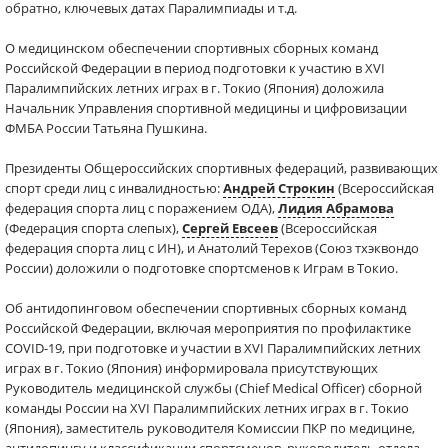
обратно, ключевых датах Паралимпиады и т.д.
О медицинском обеспечении спортивных сборных команд
Российской Федерации в период подготовки к участию в XVI
Паралимпийских летних играх в г. Токио (Япония) доложила
Начальник Управления спортивной медицины и цифровизации
ФМБА России Татьяна Пушкина.
Президенты Общероссийских спортивных федераций, развивающих
спорт среди лиц с инвалидностью:
Андрей Строкин
(Всероссийская
федерация спорта лиц с поражением ОДА),
Лидия Абрамова
(Федерация спорта слепых),
Сергей Евсеев
(Всероссийская
федерация спорта лиц с ИН), и Анатолий Терехов (Союз тхэквондо
России) доложили о подготовке спортсменов к Играм в Токио.
Об антидопинговом обеспечении спортивных сборных команд
Российской Федерации, включая мероприятия по профилактике
COVID-19, при подготовке и участии в XVI Паралимпийских летних
играх в г. Токио (Япония) информировала присутствующих
Руководитель медицинской службы (Chief Medical Officer) сборной
команды России на XVI Паралимпийских летних играх в г. Токио
(Япония), заместитель руководителя Комиссии ПКР по медицине,