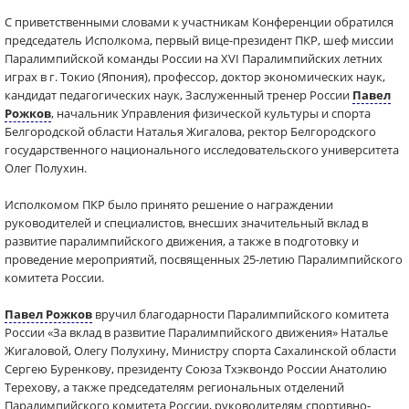
С приветственными словами к участникам Конференции обратился
председатель Исполкома, первый вице-президент ПКР, шеф миссии
Паралимпийской команды России на XVI Паралимпийских летних
играх в г. Токио (Япония), профессор, доктор экономических наук,
кандидат педагогических наук, Заслуженный тренер России
Павел
Рожков
, начальник Управления физической культуры и спорта
Белгородской области Наталья Жигалова, ректор Белгородского
государственного национального исследовательского университета
Олег Полухин.
Исполкомом ПКР было принято решение о награждении
руководителей и специалистов, внесших значительный вклад в
развитие паралимпийского движения, а также в подготовку и
проведение мероприятий, посвященных 25-летию Паралимпийского
комитета России.
Павел Рожков
вручил благодарности Паралимпийского комитета
России «За вклад в развитие Паралимпийского движения» Наталье
Жигаловой, Олегу Полухину, Министру спорта Сахалинской области
Сергею Буренкову, президенту Союза Тхэквондо России Анатолию
Терехову, а также председателям региональных отделений
Паралимпийского комитета России, руководителям спортивно-