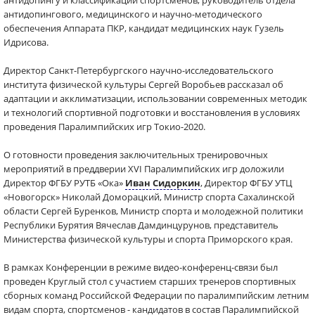
антидопингу и классификации спортсменов, руководитель отдела
антидопингового, медицинского и научно-методического
обеспечения Аппарата ПКР, кандидат медицинских наук Гузель
Идрисова.
Директор Санкт-Петербургского научно-исследовательского
института физической культуры Сергей Воробьев рассказал об
адаптации и акклиматизации, использовании современных методик
и технологий спортивной подготовки и восстановления в условиях
проведения Паралимпийских игр Токио-2020.
О готовности проведения заключительных тренировочных
мероприятий в преддверии XVI Паралимпийских игр доложили
Директор ФГБУ РУТБ «Ока»
Иван Сидоркин
, Директор ФГБУ УТЦ
«Новогорск» Николай Доморацкий, Министр спорта Сахалинской
области Сергей Буренков, Министр спорта и молодежной политики
Республики Бурятия Вячеслав Дамдинцурунов, представитель
Министерства физической культуры и спорта Приморского края.
В рамках Конференции в режиме видео-конференц-связи был
проведен Круглый стол с участием старших тренеров спортивных
сборных команд Российской Федерации по паралимпийским летним
видам спорта, спортсменов - кандидатов в состав Паралимпийской