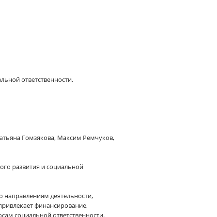
альной ответственности.
Татьяна Гомзякова, Максим Ремчуков,
вого развития и социальной
о направлениям деятельности,
привлекает финансирование,
осам социальной ответственности.