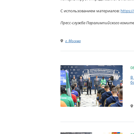
С использованием материалов:
https:/
Пресс-служба Паралимпийского комит
г. Москва
0
В
б