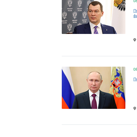
0
П
ф
0
П