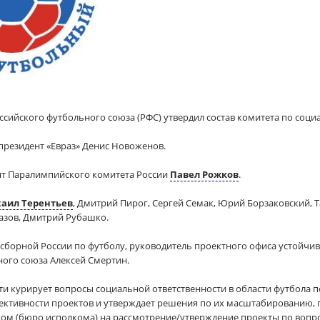
сийского футбольного союза (РФС) утвердил состав комитета по соци
президент «Евраз» Денис Новоженов.
нт Паралимпийского комитета России
Павел Рожков
.
аил Терентьев
, Дмитрий Пирог, Сергей Семак, Юрий Борзаковский, 
азов, Дмитрий Рубашко.
 сборной России по футболу, руководитель проектного офиса устойчи
ного союза Алексей Смертин.
ти курирует вопросы социальной ответственности в области футбола п
ективности проектов и утверждает решения по их масштабированию, 
лком (бюро исполкома) на рассмотрение/утверждение проекты по вопр