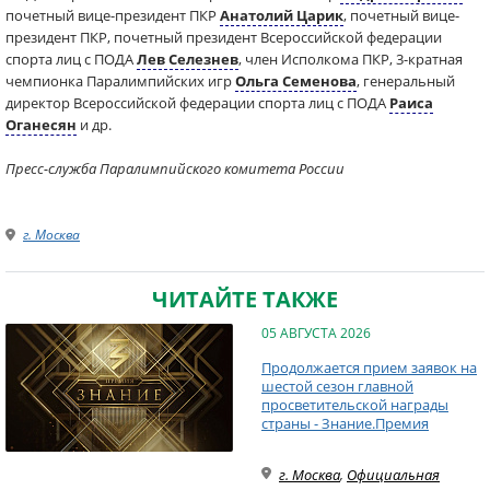
почетный вице-президент ПКР
Анатолий Царик
, почетный вице-
президент ПКР, почетный президент Всероссийской федерации
спорта лиц с ПОДА
Лев Селезнев
, член Исполкома ПКР, 3-кратная
чемпионка Паралимпийских игр
Ольга Семенова
, генеральный
директор Всероссийской федерации спорта лиц с ПОДА
Раиса
Оганесян
и др.
Пресс-служба Паралимпийского комитета России
г. Москва
ЧИТАЙТЕ ТАКЖЕ
05 АВГУСТА 2026
Продолжается прием заявок на
шестой сезон главной
просветительской награды
страны - Знание.Премия
г. Москва
,
Официальная