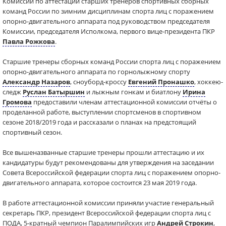
Комиссии по аттестации старших тренеров спортивных сборных
команд России по зимним дисциплинам спорта лиц с поражением
опорно-двигательного аппарата под руководством председателя
Комиссии, председателя Исполкома, первого вице-президента ПКР
Павла Рожкова
.
Старшие тренеры сборных команд России спорта лиц с поражением
опорно-двигательного аппарата по горнолыжному спорту
Александр Назаров
, сноуборд-кроссу
Евгений Пронашко
, хоккею-
следж
Руслан Батыршин
и лыжным гонкам и биатлону
Ирина
Громова
предоставили членам аттестационной комиссии отчёты о
проделанной работе, выступлении спортсменов в спортивном
сезоне 2018/2019 года и рассказали о планах на предстоящий
спортивный сезон.
Все вышеназванные старшие тренеры прошли аттестацию и их
кандидатуры будут рекомендованы для утверждения на заседании
Совета Всероссийской федерации спорта лиц с поражением опорно-
двигательного аппарата, которое состоится 23 мая 2019 года.
В работе аттестационной комиссии приняли участие генеральный
секретарь ПКР, президент Всероссийской федерации спорта лиц с
ПОДА, 5-кратный чемпион Паралимпийских игр
Андрей Строкин
,