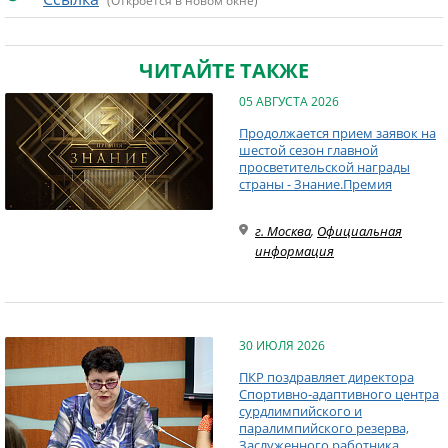
(Откроется в новом окне)
ЧИТАЙТЕ ТАКЖЕ
05 АВГУСТА 2026
Продолжается прием заявок на
шестой сезон главной
просветительской награды
страны - Знание.Премия
г. Москва
,
Официальная
информация
30 ИЮЛЯ 2026
ПКР поздравляет директора
Спортивно-адаптивного центра
сурдлимпийского и
паралимпийского резерва,
Заслуженного работника