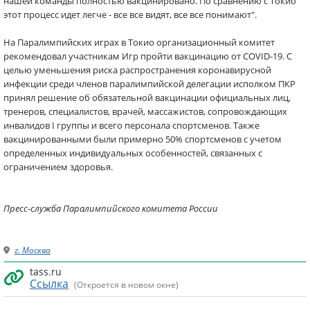
нашей команды полностью вакцинировано. По сравнению с Токио
этот процесс идет легче - все все видят, все все понимают".
На Паралимпийских играх в Токио организационный комитет
рекомендовал участникам Игр пройти вакцинацию от COVID-19. С
целью уменьшения риска распространения коронавирусной
инфекции среди членов паралимпийской делегации исполком ПКР
принял решение об обязательной вакцинации официальных лиц,
тренеров, специалистов, врачей, массажистов, сопровождающих
инвалидов I группы и всего персонала спортсменов. Также
вакцинированными были примерно 50% спортсменов с учетом
определенных индивидуальных особенностей, связанных с
ограничением здоровья.
Пресс-служба Паралимпийского комитета России
г. Москва
tass.ru
Ссылка
(Откроется в новом окне)