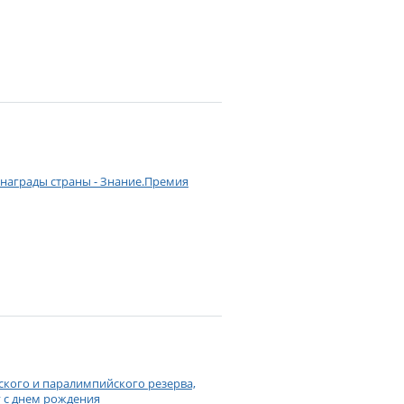
 награды страны - Знание.Премия
ского и паралимпийского резерва,
 с днем рождения