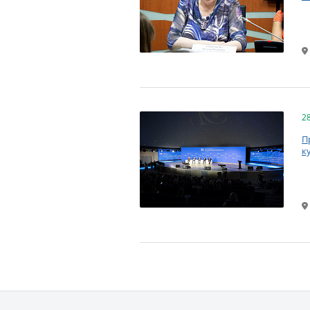
2
П
к