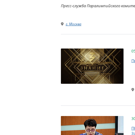
Пресс-служба Паралимпийского комит
г. Москва
0
П
3
П
З