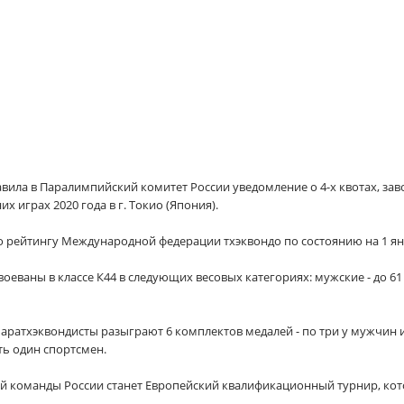
вила в Паралимпийский комитет России уведомление о 4-х квотах, за
х играх 2020 года в г. Токио (Япония).
о рейтингу Международной федерации тхэквондо по состоянию на 1 янв
еваны в классе К44 в следующих весовых категориях: мужские - до 61 кг;
аратхэквондисты разыграют 6 комплектов медалей - по три у мужчин
ь один спортсмен.
 команды России станет Европейский квалификационный турнир, кото