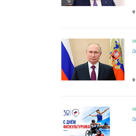
0
П
0
П