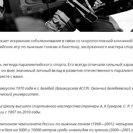
жает искренние соболезнования в связи со скоропостижной кончино
йских игр по лыжным гонкам и биатлону, заслуженного мастера спор
легенда паралимпийского спорта. Его всегда отличали сильный харак
 он внес значимый личный вклад в развитие отечественного паралим
месте с вами.
августа 1970 года в г. Белебей (Башкирская АССР). Окончил Белебеевс
ческий университет.
 Школу высшего спортивного мастерства (тренеры А. А Гумеров, С. Р. Г
 с 1997 по 2010 годы.
емпионом чемпионата России по лыжным гонкам (1998—2001); четыре
в беге на 5000 и 10000 метров среди инвалидов по зрению (2000—2001 