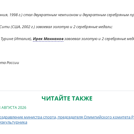
ония, 1998 г.) стал двукратным чемпионом и двукратным серебряным п
ити (США, 2002 г.) завоевал золотую и 2 серебряные медали;
 Турине (Италия),
Ирек Маннанов
завоевал золотую и 2 серебряные мед
ета России
ЧИТАЙТЕ ТАКЖЕ
8 АВГУСТА 2026
оздравление министра спорта, председателя Олимпийского комитета Ро
изкультурника