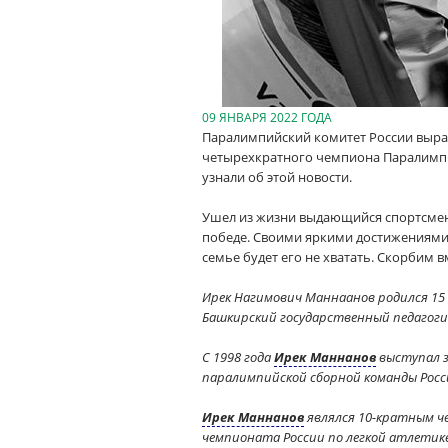
09 ЯНВАРЯ 2022 ГОДА
Паралимпийский комитет России выра
четырехкратного чемпиона Паралимпи
узнали об этой новости.
Ушел из жизни выдающийся спортсмен, 
победе. Своими яркими достижениями
семье будет его не хватать. Скорбим в
Ирек Нагимович Маннаанов родился 15 
Башкирский государственный педагоги
С 1998 года
Ирек Маннанов
выступал за
паралимпийской сборной команды России
Ирек Маннанов
являлся 10-кратным ч
чемпионата России по легкой атлетике 