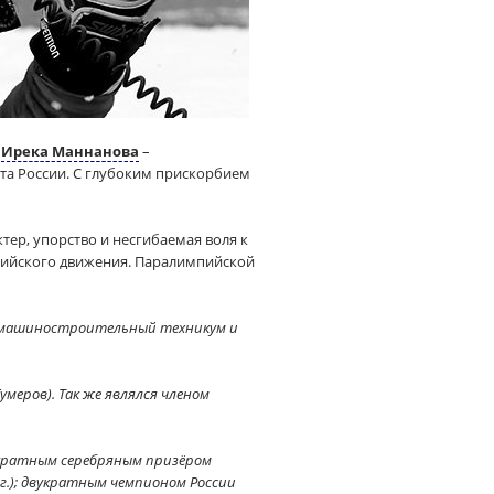
й
Ирека Маннанова
–
та России. С глубоким прискорбием
тер, упорство и несгибаемая воля к
пийского движения. Паралимпийской
кий машиностроительный техникум и
умеров). Так же являлся членом
хкратным серебряным призёром
гг.); двукратным чемпионом России