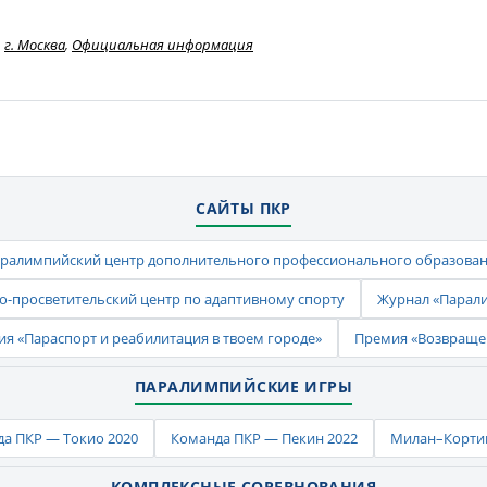
г. Москва
,
Официальная информация
САЙТЫ ПКР
ралимпийский центр дополнительного профессионального образова
-просветительский центр по адаптивному спорту
Журнал «Парал
ия «Параспорт и реабилитация в твоем городе»
Премия «Возвраще
ПАРАЛИМПИЙСКИЕ ИГРЫ
а ПКР — Токио 2020
Команда ПКР — Пекин 2022
Милан–Кортин
КОМПЛЕКСНЫЕ СОРЕВНОВАНИЯ