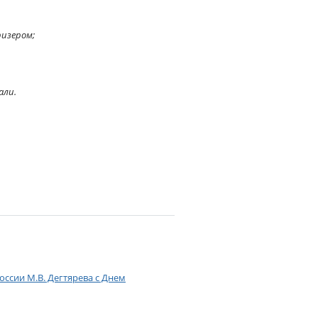
ризером;
али.
ссии М.В. Дегтярева с Днем