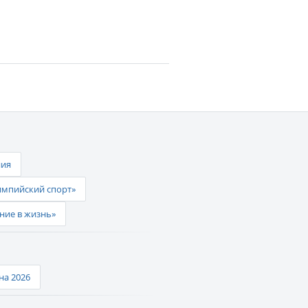
ния
импийский спорт»
ние в жизнь»
а 2026