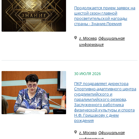
Продолжается прием заявок на
шестой сезон главной
просветительской награды
страны - Знание.Премия
г. Москва
,
Официальная
информация
30 ИЮЛЯ 2026
ПКР поздравляет директора
Спортивно-адаптивного центра
сурдлимпийского и
паралимпийского резерва,
Заслуженного работника
физической культуры и спорта
Н.Ф. Гришакову с днем
рождения
г. Москва
,
Официальная
информация