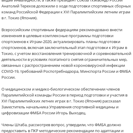
видам инвалидности, а также президент Союза тхэквондо России
Анатолий Терехов доложили о ходе подготовки спортивных сборных
команд Российской Федерации к XVI Паралимпийским летним играм
в г. Токио (Япония).
Всероссийским спортивным федерациям рекомендовано внести
изменения в целевые комплексные программы подготовки
спортсменов к Играм-2020, актуализировать планы подготовки
спортсменов, включая заключительный этап подготовки к Играм в
Токио, с учетом восстановления тренировочной и соревновательной
деятельности в условиях поэтапного снятия ограничительных мер,
связанных с распространением новой короновирусной инфекции
COVID-19, требований Роспотребнадзора, Минспорта России и ФМБА
России.
О медицинском и медико-биологическом обеспечении членов
Паралимпийской команды России в период подготовки и участия в
XVI Паралимпийских летних играх в г. Токио (Япония) рассказал
Заместитель начальника Управления спортивной медицины и
цифровизации ФМБА России Игорь Выходец.
Члены Штаба, рассмотрев вопрос, утвердили, что ФМБА должно
предоставить в ПКР методические рекомендации по адаптации и