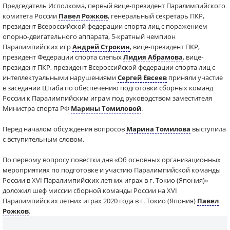
Председатель Исполкома, первый вице-президент Паралимпийского
комитета России
Павел Рожков
, генеральный секретарь ПКР,
президент Всероссийской федерации спорта лиц с поражением
опорно-двигательного аппарата, 5-кратный чемпион
Паралимпийских игр
Андрей Строкин
, вице-президент ПКР,
президент Федерации спорта слепых
Лидия Абрамова
, вице-
президент ПКР, президент Всероссийской федерации спорта лиц с
интеллектуальными нарушениями
Сергей Евсеев
приняли участие
в заседании Штаба по обеспечению подготовки сборных команд
России к Паралимпийским играм под руководством заместителя
Министра спорта РФ
Марины Томиловой
.
Перед началом обсуждения вопросов
Марина Томилова
выступила
с вступительным словом.
По первому вопросу повестки дня «Об основных организационных
мероприятиях по подготовке и участию Паралимпийской команды
России в XVI Паралимпийских летних играх в г. Токио (Япония)»
доложил шеф миссии сборной команды России на XVI
Паралимпийских летних играх 2020 года в г. Токио (Япония)
Павел
Рожков
.