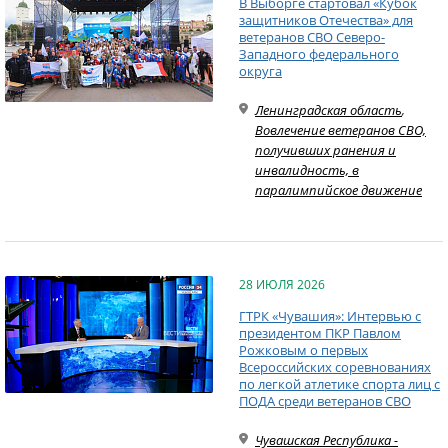
В Выборге стартовал «Кубок
защитников Отечества» для
ветеранов СВО Северо-
Западного федерального
округа
Ленинградская область
,
Вовлечение ветеранов СВО,
получивших ранения и
инвалидность, в
паралимпийское движение
28 ИЮЛЯ 2026
ГТРК «Чувашия»: Интервью с
президентом ПКР Павлом
Рожковым о первых
Всероссийских соревнованиях
по легкой атлетике спорта лиц с
ПОДА среди ветеранов СВО
Чувашская Республика -