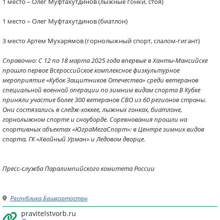
1 место – Олег Муфтахутдинов (лыжные гонки, стоя)
1 место – Олег Муфтахутдинов (биатлон)
3 место Артем Мухарямов (горнолыжный спорт, слалом-гигант)
Справочно: С 12 по 18 марта 2025 года впервые в Ханты-Мансийске
прошло первое Всероссийское комплексное физкультурное
мероприятие «Кубок Защитников Отечества» среди ветеранов
специальной военной операции по зимним видам спорта В Кубке
приняли участие более З00 ветеранов СВО из 60 регионов страны.
Они состязались в следж-хоккее, лыжных гонках, биатлоне,
горнолыжном спорте и сноуборде. Соревнования прошли на
спортивных объектах «ЮграМегаСпорт»: в Центре зимних видов
спорта, ГК «Хвойный Урман» и Ледовом дворце.
Пресс-служба Паралимпийского комитета России
Республика Башкортостан
pravitelstvorb.ru