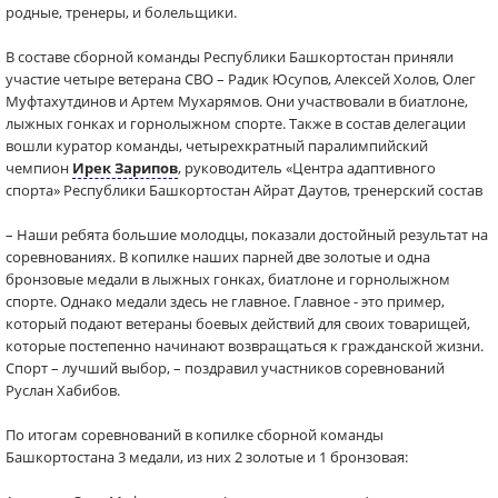
родные, тренеры, и болельщики.
В составе сборной команды Республики Башкортостан приняли
участие четыре ветерана СВО – Радик Юсупов, Алексей Холов, Олег
Муфтахутдинов и Артем Мухарямов. Они участвовали в биатлоне,
лыжных гонках и горнолыжном спорте. Также в состав делегации
вошли куратор команды, четырехкратный паралимпийский
чемпион
Ирек Зарипов
, руководитель «Центра адаптивного
спорта» Республики Башкортостан Айрат Даутов, тренерский состав
– Наши ребята большие молодцы, показали достойный результат на
соревнованиях. В копилке наших парней две золотые и одна
бронзовые медали в лыжных гонках, биатлоне и горнолыжном
спорте. Однако медали здесь не главное. Главное - это пример,
который подают ветераны боевых действий для своих товарищей,
которые постепенно начинают возвращаться к гражданской жизни.
Спорт – лучший выбор, – поздравил участников соревнований
Руслан Хабибов.
По итогам соревнований в копилке сборной команды
Башкортостана 3 медали, из них 2 золотые и 1 бронзовая: