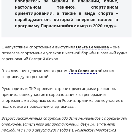
поборетесь за медали в плавании, бочче,
настольном теннисе, спортивном
ориентировании, а также в виде спорта –
парабадминтон, который впервые вошел в
программу Паралимпийских игр в 2020 году».
С напутствием спортсменам выступили
Ольга Семенова
– она
пожелала спортсменам успехов и честной борьбы и главный судья
соревнований Валерий Жохов.
В заключение церемонии открытия
Лев Селезнев
объявил
спартакиаду открытытой.
Руководители ПКР провели встречи с делегациями регионов,
принимающих участие в соревнованиях, с тренерами и
спортсменами сборных команд России, принимающих участие в
подготовке и проведении спартакиады.
Всероссийская летняя спартакиада детей-инвалидов с поражением
опорно-двигательного аппарата (юноши, девушки 14-18 лет)
проходит с 1 по 3 августа 2017 года в г. Раменское (Московская