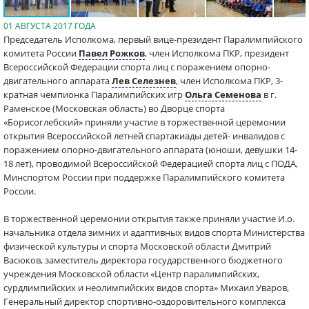
01 АВГУСТА 2017 ГОДА
Председатель Исполкома, первый вице-президент Паралимпийского
комитета России
Павел Рожков
, член Исполкома ПКР, президент
Всероссийской Федерации спорта лиц с поражением опорно-
двигательного аппарата
Лев Селезнев
, член Исполкома ПКР, 3-
кратная чемпионка Паралимпийских игр
Ольга Семенова
в г.
Раменское (Московская область) во Дворце спорта
«Борисоглебский» приняли участие в торжественной церемонии
открытия Всероссийской летней спартакиады детей- инвалидов с
поражением опорно-двигательного аппарата (юноши, девушки 14-
18 лет), проводимой Всероссийской Федерацией спорта лиц с ПОДА,
Минспортом России при поддержке Паралимпийского комитета
России.
В торжественной церемонии открытия также приняли участие И.о.
начальника отдела зимних и адаптивных видов спорта Министерства
физической культуры и спорта Московской области Дмитрий
Васюков, заместитель директора государственного бюджетного
учреждения Московской области «Центр паралимпийских,
сурдлимпийских и неолимпийских видов спорта» Михаил Уваров,
Генеральный директор спортивно-оздоровительного комплекса