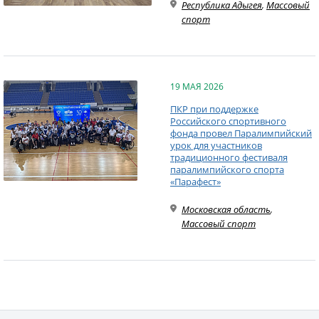
Республика Адыгея
,
Массовый
спорт
19 МАЯ 2026
ПКР при поддержке
Российского спортивного
фонда провел Паралимпийский
урок для участников
традиционного фестиваля
паралимпийского спорта
«Парафест»
Московская область
,
Массовый спорт