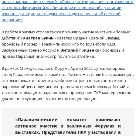
новые направления» с темой - «Опыт протезирования спортсменов и
его роль в физической реабилитации и социальной адаптации
военнослужащих, пострадавших в ходе специальной военной
операции».
В работе Круглых столов также приняли участие участники боевых
действий:
Танаткан Букин
- Кавалер Ордена Красной Звезды,
бронзовый призер Паралимпийских игр по волейболу сидя,
Заслуженный тренер России и
Виталий Гриценко
- бронзовый
призер Паралимпийских игр по легкой атлетике.
В рамках Международного Форума Армия-2022 функционировал
стенд Паралимпийского комитета России. На стенде была размещена
фотовыставка с историями наиболее титулованных спортсменов-
паралимпийцев, получивших травмы во время боевых действий, а
также информация и видеоролик о проведении ПКР мастер-классов
для военнослужащих – участников спецоперации.
«Паралимпийский комитет принимает
активное участие в различных Форумах и
выставках. Представители ПКР участвовали в