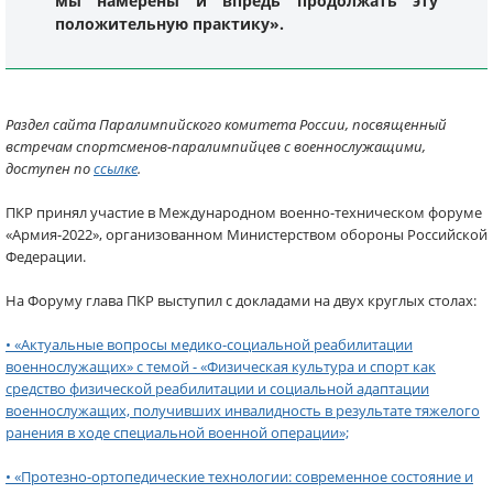
мы намерены и впредь продолжать эту
положительную практику».
Раздел сайта Паралимпийского комитета России, посвященный
встречам спортсменов-паралимпийцев с военнослужащими,
доступен по
ссылке
.
ПКР принял участие в Международном военно-техническом форуме
«Армия-2022», организованном Министерством обороны Российской
Федерации.
На Форуму глава ПКР выступил с докладами на двух круглых столах:
• «Актуальные вопросы медико-социальной реабилитации
военнослужащих» с темой - «Физическая культура и спорт как
средство физической реабилитации и социальной адаптации
военнослужащих, получивших инвалидность в результате тяжелого
ранения в ходе специальной военной операции»;
• «Протезно-ортопедические технологии: современное состояние и