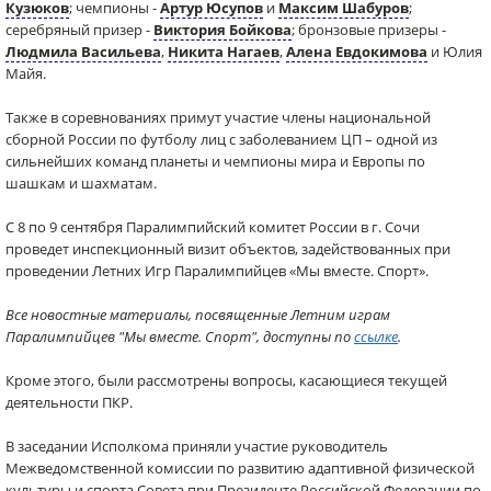
Кузюков
; чемпионы -
Артур Юсупов
и
Максим Шабуров
;
серебряный призер -
Виктория Бойкова
; бронзовые призеры -
Людмила Васильева
,
Никита Нагаев
,
Алена Евдокимова
и Юлия
Майя.
Также в соревнованиях примут участие члены национальной
сборной России по футболу лиц с заболеванием ЦП – одной из
сильнейших команд планеты и чемпионы мира и Европы по
шашкам и шахматам.
С 8 по 9 сентября Паралимпийский комитет России в г. Сочи
проведет инспекционный визит объектов, задействованных при
проведении Летних Игр Паралимпийцев «Мы вместе. Спорт».
Все новостные материалы, посвященные Летним играм
Паралимпийцев "Мы вместе. Спорт", доступны по
ссылке
.
Кроме этого, были рассмотрены вопросы, касающиеся текущей
деятельности ПКР.
В заседании Исполкома приняли участие руководитель
Межведомственной комиссии по развитию адаптивной физической
культуры и спорта Совета при Президенте Российской Федерации по