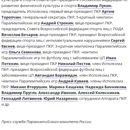
развитию физической культуры и спорта
Владимир Лукин
,
председатель Исполкома, первый вице-президент ПКР
Артем
Торопчин
, генеральный секретарь ПКР, 5-кратный чемпион
Паралимпийских игр
Андрей Строкин
, вице-президент ПКР,
председатель Совета Всероссийской федерации спорта лиц с ПОДА
Вячеслав Бочаров
, вице-президент ПКР, президент Всероссийской
федерации спорта лиц с интеллектуальными нарушениями
Сергей
Евсеев
, вице-президент ПКР, 3-кратная чемпионка Паралимпийских
игр
Ольга Семенова
, вице-президент ПКР, чемпион
Паралимпийских игр по футболу лиц с заболеванием ЦП
Иван
Потехин
, вице-президент ПКР
Николай Пестов
, член Исполкома
ПКР, президент Всероссийской федерации футбола лиц с
заболеванием ЦП
Автандил Барамидзе
, член Исполкома ПКР,
чемпион Паралимпийских игр
Андрей Куваев
, члены Исполкома
ПКР:
Михаил Вторушин
,
Марина Кащеева
,
Надежда Банникова
,
Владимир Пругло
,
Александр Ивонин
,
Алексей Колесников
,
Геннадий Литвинов
,
Юрий Назаренко
, сотрудники Аппарата ПКР
и др.
Пресс-служба Паралимпийского комитета России