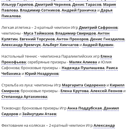
Ильнур Гарипов
,
Дмитрий Черняев
,
Денис Тарасов
,
Мария
Павлова
,
Владимир Сотников
,
Андрей Граничка
и
Дарья
Пикалова
.
Легкая атлетика – 2-кратный чемпион Игр
Дмитрий Сафронов
;
чемпионы -
Муса Таймазов
,
Владимир Свиридов
,
Антон
Кулятин
,
Евгений Торсунов
,
Антон Прохоров
,
Денис Гнездилов
,
Александр Яремчук
,
Альберт Хинчагов
и
Андрей Вдовин
.
Настольный теннис - чемпионка Паралимпийских игр
Елена
Прокофьева
; серебряные призеры -
Маляк Алиева
и Юлия
Сафонова; бронзовые призеры –
Надежда Пушпашева
,
Раиса
Чебаника
и
Юрий Ноздрунов
;
Стрельба из лука: чемпионы Игр
Маргарита Сидоренко
и
Кирилл
Смирнов
; бронзовые призеры -
Елена Крутова
,
Алексей Леонов
и
Степанида Артахинова
;
Тхэквондо: бронзовые призеры Игр
Анна Поддубская
,
Даниил
Сидоров
и
Зайнутдин Атаев
;
Фехтование на колясках – 2-кратный чемпион Игр
Александр