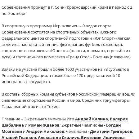
Соревнования пройдут в г. Сочи (Краснодарский край) в период с 2
по 9 октября.
В спортивную программу Игр включены 9 видов спорта.
Соревнования состоятся на спортивных объектах Южного
федерального центра спортивной подготовки «Юг Спорт» (лёгкая
атлетика, настольный теннис, фехтование, футбол, тхэквондо),
спортивного комплекса «Юность» (шашки, шахматы, стрельба из
лука) и гостиничного комплекса «Гранд Отель Поляна» (плавание).
Заявки на участие подали более 1600 участников из 78 субъектов
Российской Федерации, а также более 170 представителей 10
иностранных государств.
В составы сборных команд субъектов Российской Федерации вошли
сильнейшие спортсмены России и мира. Среди них триумфаторы
Паралимпийских игр в Токио:
Плавание – 3-кратные чемпионы Игр
Андрей Калина
,
Валерия
Шабалина
и
Роман Жданов
; 2-кратные чемпионы -
Богдан
Мозговой
и
Андрей Николаев
; чемпионы -
Дмитрий Григорьев
,
Андрей Гладков
,
Александр Скалиух
,
Виктория Ищиулова
,