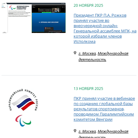
20 НОЯБРЯ 2025
Президент ПКР П.А. Рожков
принял участие во
внеочередной онлайн-
Генеральной ассамблее МПК, на
которой избрали членов
Исполкома
г. Москва
,
Международная
деятельность
13 НОЯБРЯ 2025
ПКР принял участие в вебинаре
по созданию глобальной базы
результатов спортсменов,
проводимом Паралимпийским
комитетом Венгрии
г. Москва
,
Международная
деятельность