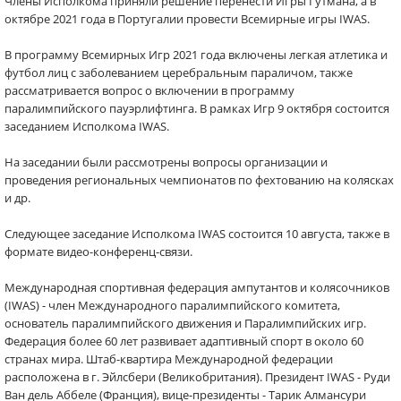
Члены Исполкома приняли решение перенести Игры Гутмана, а в
октябре 2021 года в Португалии провести Всемирные игры IWAS.
В программу Всемирных Игр 2021 года включены легкая атлетика и
футбол лиц с заболеванием церебральным параличом, также
рассматривается вопрос о включении в программу
паралимпийского пауэрлифтинга. В рамках Игр 9 октября состоится
заседанием Исполкома IWAS.
На заседании были рассмотрены вопросы организации и
проведения региональных чемпионатов по фехтованию на колясках
и др.
Следующее заседание Исполкома IWAS состоится 10 августа, также в
формате видео-конференц-связи.
Международная спортивная федерация ампутантов и колясочников
(IWAS) - член Международного паралимпийского комитета,
основатель паралимпийского движения и Паралимпийских игр.
Федерация более 60 лет развивает адаптивный спорт в около 60
странах мира. Штаб-квартира Международной федерации
расположена в г. Эйлсбери (Великобритания). Президент IWAS - Руди
Ван дель Аббеле (Франция), вице-президенты - Тарик Алмансури