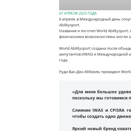
07 АПРЕЛЯ 2023 ГОДА
6 апреля, в Международный день спорт
Abilitysport.
Название и логотип World Abilityspor
физическими возможностями, могли з
World Abilitysport создана после об
ампутантов (IWAS) и Международной ас
года.
Руди Ван Ден Аббееле, президент World A
«Для меня большое удовол
поскольку мы готовимся 
Слияние IWAS и CPISRA г
чтобы создать одно движ
Яркий новый бренд охваты