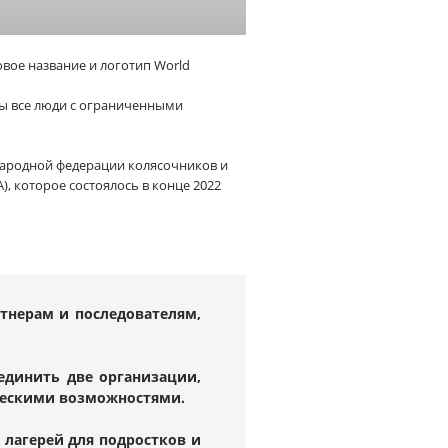
овое название и логотип World
обы все люди с ограниченными
ународной федерации колясочников и
, которое состоялось в конце 2022
ртнерам и последователям,
единить две организации,
ческими возможностями.
 лагерей для подростков и