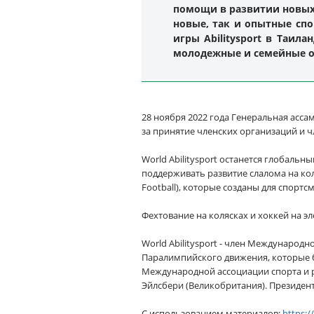
помощи в развитии новых 
новые, так и опытные сп
игры Abilitysport в Таил
молодежные и семейные о
28 ноября 2022 года Генеральная асса
за принятие членских организаций и ч
World Abilitysport останется глобаль
поддерживать развитие слалома на кол
Football), которые созданы для спор
Фехтование на колясках и хоккей на э
World Abilitysport - член Международ
Паралимпийского движения, которые б
Международной ассоциации спорта и ре
Эйлсбери (Великобритания). Президент 
С использованием материалов:
https:/