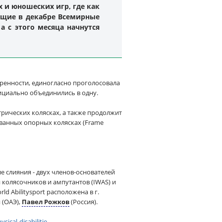
 и юношеских игр, где как
ящие в декабре Всемирные
а с этого месяца начнутся
еренности, единогласно проголосовала
фициально объединились в одну.
трических колясках, а также продолжит
рованных опорных колясках (Frame
е слияния - двух членов-основателей
колясочников и ампутантов (IWAS) и
 Abilitysport расположена в г.
 (ОАЭ),
Павел Рожков
(Россия).
cal-disabilitie...