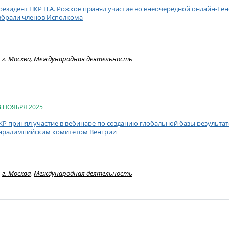
резидент ПКР П.А. Рожков принял участие во внеочередной онлайн-Ге
збрали членов Исполкома
г. Москва
,
Международная деятельность
3 НОЯБРЯ 2025
КР принял участие в вебинаре по созданию глобальной базы результа
аралимпийским комитетом Венгрии
г. Москва
,
Международная деятельность