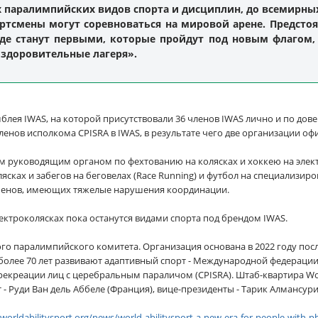
паралимпийских видов спорта и дисциплин, до всемирных
ортсмены могут соревноваться на мировой арене. Предсто
анде станут первыми, которые пройдут под новым флагом, 
здоровительные лагеря».
мблея IWAS, на которой присутствовали 36 членов IWAS лично и по дов
ленов исполкома CPISRA в IWAS, в результате чего две организации о
ным руководящим органом по фехтованию на колясках и хоккею на элек
ясках и забегов на беговелах (Race Running) и футбол на специализи
тсменов, имеющих тяжелые нарушения координации.
лектроколясках пока останутся видами спорта под брендом IWAS.
ного паралимпийского комитета. Организация основана в 2022 году посл
олее 70 лет развивают адаптивный спорт - Международной федерации 
креации лиц с церебральным параличом (CPISRA). Штаб-квартира World
- Руди Ван дель Аббеле (Франция), вице-президенты - Тарик Алмансури
/worldabilitysport.org/news/world-abilitysport-a-new-era-for-people-with-physi