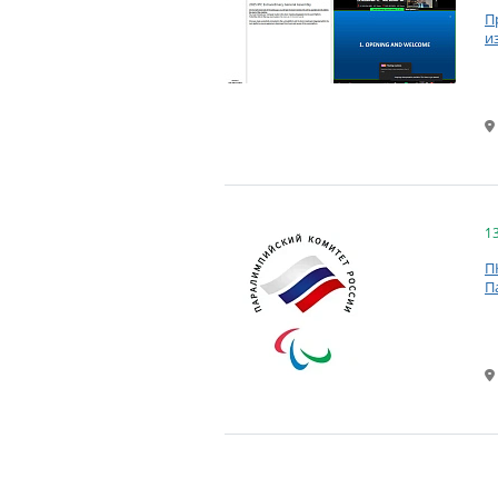
П
и
1
П
П