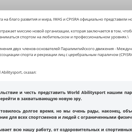
а на благо развития и мира, IWAS и CPISRA официально представили н
t, отражает миссию новой организации, которая заключается в том, чт
аниматься спортом на любительском и профессиональном уровнях.\
ъединения двух членов-основателей Паралимпийского движения - Межд
социации спорта и рекреации лиц с церебральным параличом (CPISRA)
bilitysport, сказал:
ьствие и честь представить World Abilitysport нашим па
перейти в захватывающую новую эру.
отовилось долгое время, но мы очень рады, наконец, объ
ение для всех спортсменов и людей с ограниченными физи
вает всю нашу работу, от оздоровительных и спортивных