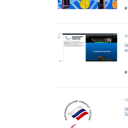
2
П
и
1
П
П