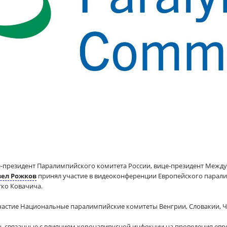
е-президент Паралимпийского комитета России, вице-президент Межд
ел Рожков
принял участие в видеоконференции Европейского парал
тко Ковачича.
астие Национальные паралимпийские комитеты Венгрии, Словакии, Че
, связанные с влиянием коронавирусной инфекции на проведения евр