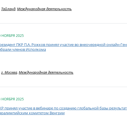
Тайланд
,
Международная деятельность
0 НОЯБРЯ 2025
резидент ПКР П.А. Рожков принял участие во внеочередной онлайн-Ге
збрали членов Исполкома
г. Москва
,
Международная деятельность
3 НОЯБРЯ 2025
КР принял участие в вебинаре по созданию глобальной базы результа
аралимпийским комитетом Венгрии