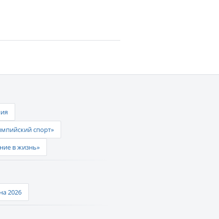
ния
импийский спорт»
ние в жизнь»
а 2026