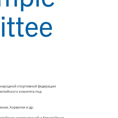
ународной спортивной федерации
импийского комитета под
хии, Хорватии и др.
опейских соревнований и Европейских