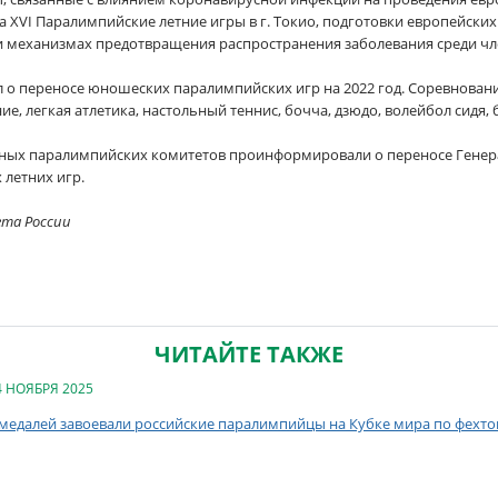
 XVI Паралимпийские летние игры в г. Токио, подготовки европейских
 механизмах предотвращения распространения заболевания среди ч
 о переносе юношеских паралимпийских игр на 2022 год. Соревновани
ие, легкая атлетика, настольный теннис, бочча, дзюдо, волейбол сидя, 
ных паралимпийских комитетов проинформировали о переносе Генерал
летних игр.​
ета России
ЧИТАЙТЕ ТАКЖЕ
4 НОЯБРЯ 2025
 медалей завоевали российские паралимпийцы на Кубке мира по фехто