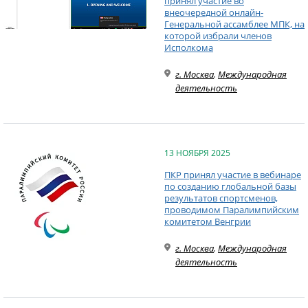
принял участие во
внеочередной онлайн-
Генеральной ассамблее МПК, на
которой избрали членов
Исполкома
г. Москва
,
Международная
деятельность
13 НОЯБРЯ 2025
ПКР принял участие в вебинаре
по созданию глобальной базы
результатов спортсменов,
проводимом Паралимпийским
комитетом Венгрии
г. Москва
,
Международная
деятельность