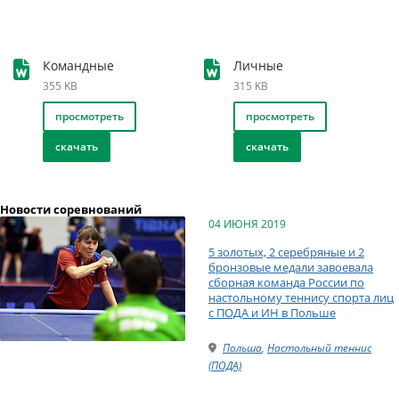
Командные
Личные
355 KB
315 KB
просмотреть
просмотреть
скачать
скачать
Новости соревнований
04 ИЮНЯ 2019
5 золотых, 2 серебряные и 2
бронзовые медали завоевала
сборная команда России по
настольному теннису спорта лиц
с ПОДА и ИН в Польше
Польша
,
Настольный теннис
(ПОДА)