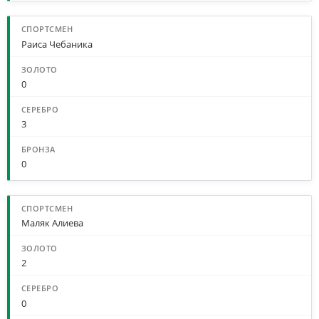
Раиса Чебаника
0
3
0
Маляк Алиева
2
0