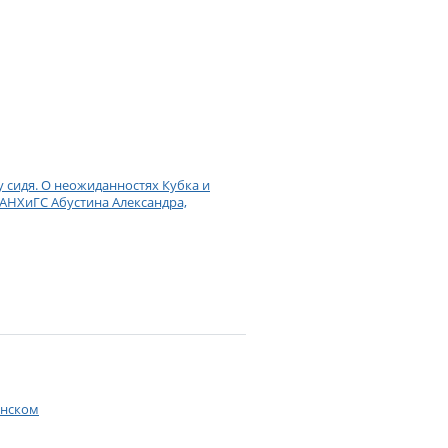
у сидя. О неожиданностях Кубка и
РАНХиГС Абустина Александра,
енском