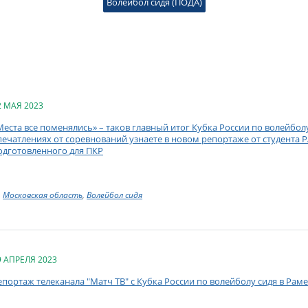
Волейбол сидя (ПОДА)
2 МАЯ 2023
Места все поменялись» – таков главный итог Кубка России по волейбол
печатлениях от соревнований узнаете в новом репортаже от студента 
одготовленного для ПКР
Московская область
,
Волейбол сидя
9 АПРЕЛЯ 2023
епортаж телеканала "Матч ТВ" с Кубка России по волейболу сидя в Рам