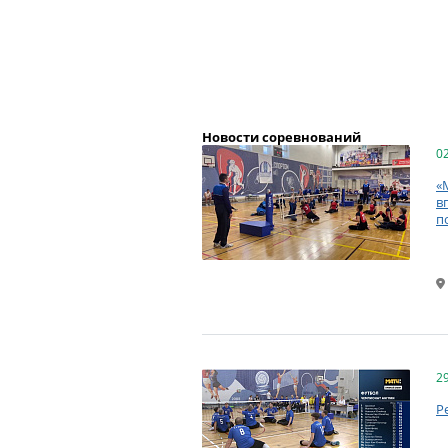
Новости соревнований
0
«
в
п
2
Р