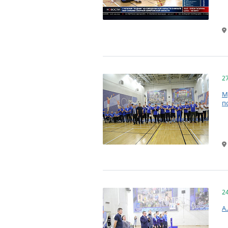
2
М
п
2
А