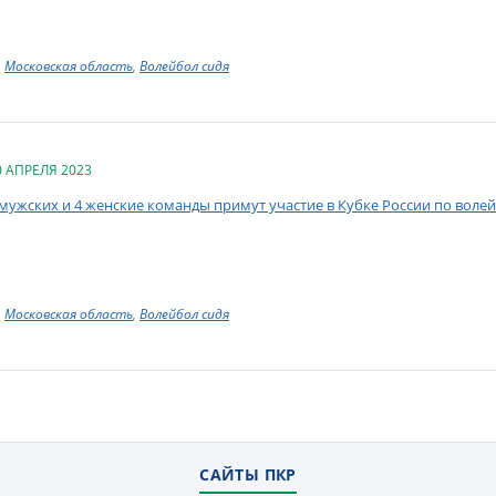
Московская область
,
Волейбол сидя
0 АПРЕЛЯ 2023
 мужских и 4 женские команды примут участие в Кубке России по воле
Московская область
,
Волейбол сидя
САЙТЫ ПКР