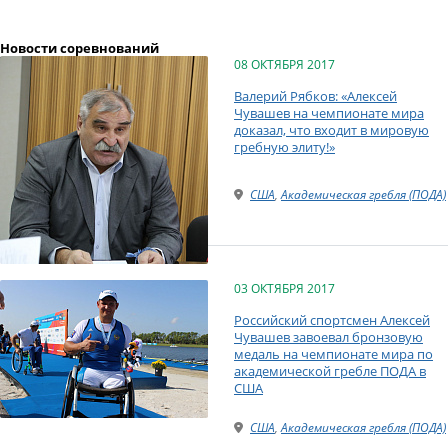
Новости соревнований
08 ОКТЯБРЯ 2017
Валерий Рябков: «Алексей
Чувашев на чемпионате мира
доказал, что входит в мировую
гребную элиту!»
США
,
Академическая гребля (ПОДА)
03 ОКТЯБРЯ 2017
Российский спортсмен Алексей
Чувашев завоевал бронзовую
медаль на чемпионате мира по
академической гребле ПОДА в
США
США
,
Академическая гребля (ПОДА)