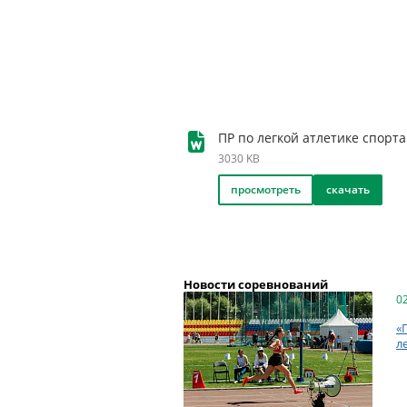
ПР по легкой атлетике спорта
3030 KB
просмотреть
скачать
Новости соревнований
0
«
л