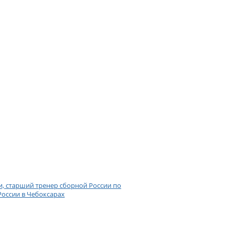
и, старший тренер сборной России по
России в Чебоксарах