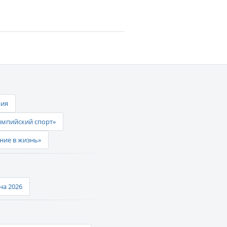
ния
импийский спорт»
ние в жизнь»
а 2026