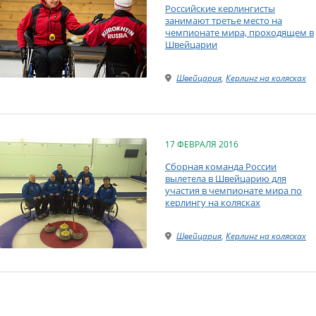
Российские керлингисты
занимают третье место на
чемпионате мира, проходящем в
Швейцарии
Швейцария
,
Керлинг на колясках
17 ФЕВРАЛЯ 2016
Сборная команда России
вылетела в Швейцарию для
участия в чемпионате мира по
керлингу на колясках
Швейцария
,
Керлинг на колясках