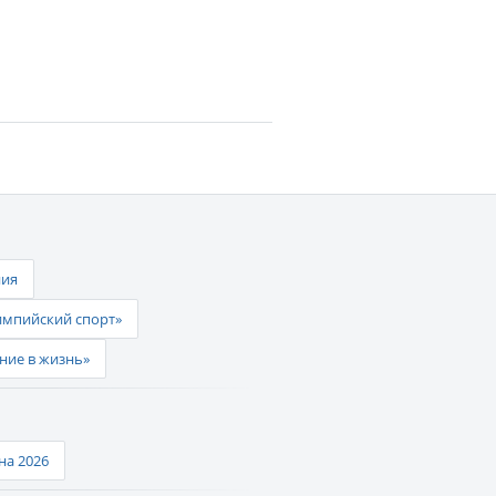
ния
импийский спорт»
ние в жизнь»
а 2026