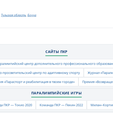
Тульская область
,
Бочча
САЙТЫ ПКР
ралимпийский центр дополнительного профессионального образова
-просветительский центр по адаптивному спорту
Журнал «Парал
ия «Параспорт и реабилитация в твоем городе»
Премия «Возвраще
ПАРАЛИМПИЙСКИЕ ИГРЫ
а ПКР — Токио 2020
Команда ПКР — Пекин 2022
Милан–Кортин