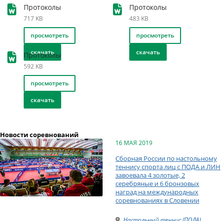
Протоколы
Протоколы
717 KB
483 KB
просмотреть
просмотреть
скачать
скачать
Протоколы
592 KB
просмотреть
скачать
Новости соревнований
16 МАЯ 2019
Сборная России по настольному
теннису спорта лиц с ПОДА и ЛИН
завоевала 4 золотые, 2
серебряные и 6 бронзовых
наград на международных
соревнованиях в Словении
Настольный теннис (ПОДА)