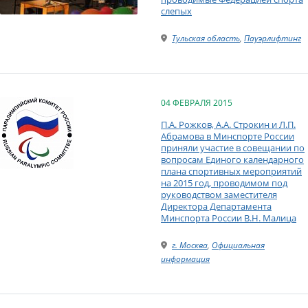
слепых
Тульская область
,
Пауэрлифтинг
04 ФЕВРАЛЯ 2015
П.А. Рожков, А.А. Строкин и Л.П.
Абрамова в Минспорте России
приняли участие в совещании по
вопросам Единого календарного
плана спортивных мероприятий
на 2015 год, проводимом под
руководством заместителя
Директора Департамента
Минспорта России В.Н. Малица
г. Москва
,
Официальная
информация