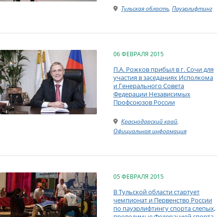
Тульская область
,
Пауэрлифтинг
06 ФЕВРАЛЯ 2015
П.А. Рожков прибыл в г. Сочи для
участия в заседаниях Исполкома
и Генерального Совета
Федерации Независимых
Профсоюзов России
Краснодарский край
,
Официальная информация
05 ФЕВРАЛЯ 2015
В Тульской области стартует
чемпионат и Первенство России
по пауэрлифтингу спорта слепых,
проводимые Федерацией спорта