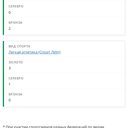
0
2
Легкая атлетика (Спорт ЛИН)
3
1
0
* При участии спортсменов разных федераций по видам