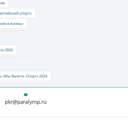
ния
импийский спорт»
ние в жизнь»
а 2026
 «Мы Вместе. Спорт» 2024
pkr@paralymp.ru