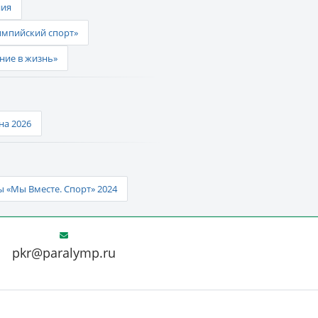
ния
импийский спорт»
ние в жизнь»
а 2026
 «Мы Вместе. Спорт» 2024
pkr@paralymp.ru