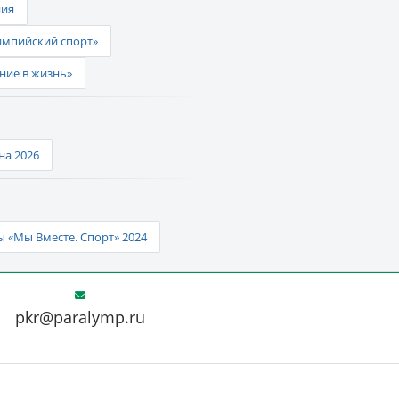
ния
импийский спорт»
ние в жизнь»
а 2026
 «Мы Вместе. Спорт» 2024
pkr@paralymp.ru