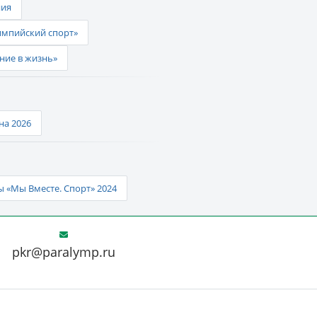
ния
импийский спорт»
ние в жизнь»
а 2026
 «Мы Вместе. Спорт» 2024
pkr@paralymp.ru