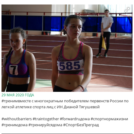
29 МАЯ 2020 ГОДА
#тренимвместе с многократным победителем первенств России по
легкой атлетике спорта лиц с ИН Дианой Тягушевой
#withoutbarriers #traintogether #forwardruдома #спортнормажизни
#тренимдома #тренируйсядома #СпортБезПреград