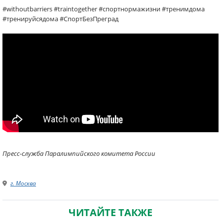
#withoutbarriers #traintogether #спортнормажизни #тренимдома
#тренируйсядома #СпортБезПреград
Пресс-служба Паралимпийского комитета России
г. Москва
ЧИТАЙТЕ ТАКЖЕ