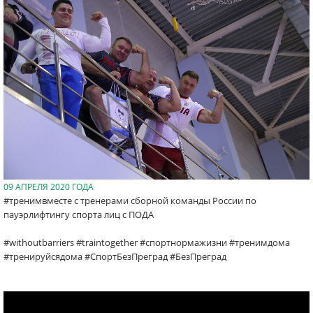
09 АПРЕЛЯ 2020 ГОДА
#тренимвместе с тренерами сборной команды России по
пауэрлифтингу спорта лиц с ПОДА
#withoutbarriers #traintogether #спортнормажизни #тренимдома
#тренируйсядома #СпортБезПреград #БезПреград