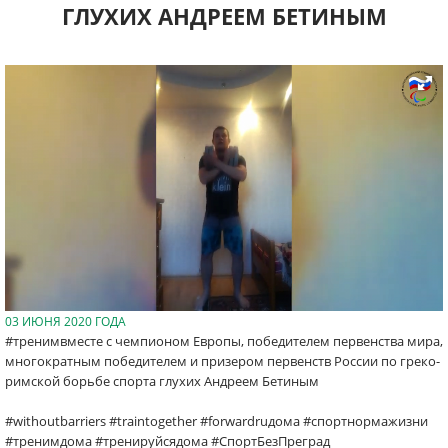
ГЛУХИХ АНДРЕЕМ БЕТИНЫМ
03 ИЮНЯ 2020 ГОДА
#тренимвместе с чемпионом Европы, победителем первенства мира,
многократным победителем и призером первенств России по греко-
римской борьбе спорта глухих Андреем Бетиным
#withoutbarriers #traintogether #forwardruдома #спортнормажизни
#тренимдома #тренируйсядома #СпортБезПреград