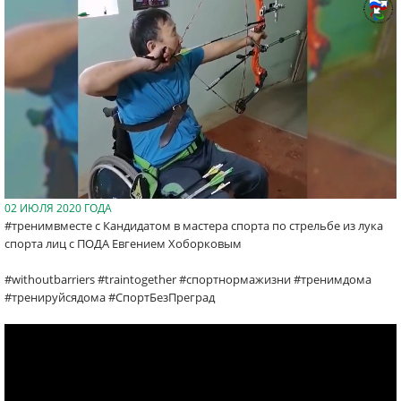
02 ИЮЛЯ 2020 ГОДА
#тренимвместе с Кандидатом в мастера спорта по стрельбе из лука
спорта лиц с ПОДА Евгением Хоборковым
#withoutbarriers #traintogether #спортнормажизни #тренимдома
#тренируйсядома #СпортБезПреград