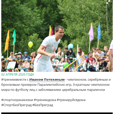
02 АПРЕЛЯ 2020 ГОДА
#тренимвместе с
Иваном Потехиным
- чемпионом, серебряным и
бронзовым призером Паралимпийских игр, 3-кратным чемпионом
мира по футболу лиц с заболеванием церебральным параличом
#спортнормажизни #тренимдома #тренируйсядома
#СпортБезПреград #БезПреград