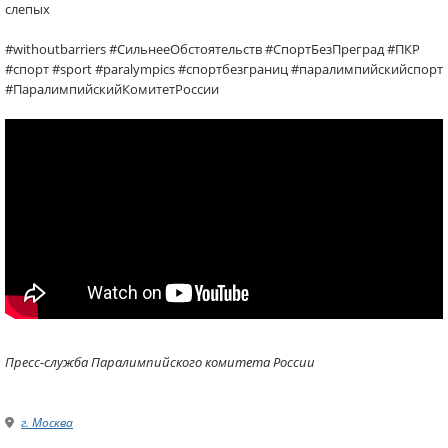
слепых
#withoutbarriers #СильнееОбстоятельств #СпортБезПреград #ПКР
#спорт #sport #paralympics #спортбезграниц #паралимпийскийспорт
#ПаралимпийскийКомитетРоссии
Пресс-служба Паралимпийского комитета России
г. Москва