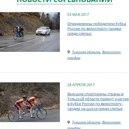
03 МАЯ 2017
Определенны победители Кубка
России по велоспорту-тандем
среди слепых
Тульская область
,
Велоспорт-
тандем
28 АПРЕЛЯ 2017
Ведущие спортсмены страны в
Тульской области примут участие
в Кубке России по велоспорту-
тандем на шоссе среди слепых
Тульская область
,
Велоспорт-
тандем