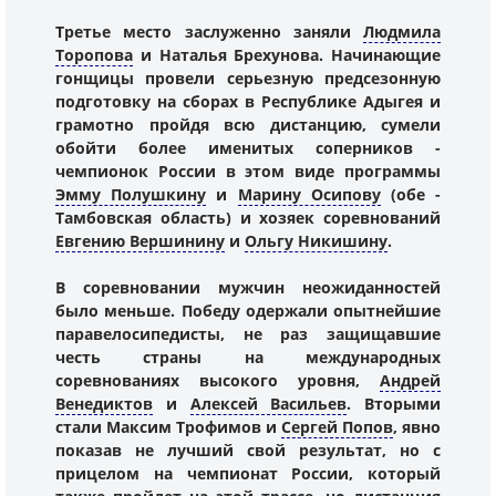
Третье место заслуженно заняли
Людмила
Торопова
и Наталья Брехунова. Начинающие
гонщицы провели серьезную предсезонную
подготовку на сборах в Республике Адыгея и
грамотно пройдя всю дистанцию, сумели
обойти более именитых соперников -
чемпионок России в этом виде программы
Эмму Полушкину
и
Марину Осипову
(обе -
Тамбовская область) и хозяек соревнований
Евгению Вершинину
и
Ольгу Никишину
.
В соревновании мужчин неожиданностей
было меньше. Победу одержали опытнейшие
паравелосипедисты, не раз защищавшие
честь страны на международных
соревнованиях высокого уровня,
Андрей
Венедиктов
и
Алексей Васильев
. Вторыми
стали Максим Трофимов и
Сергей Попов
, явно
показав не лучший свой результат, но с
прицелом на чемпионат России, который