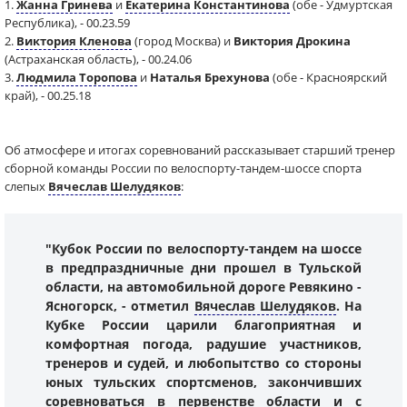
1.
Жанна Гринева
и
Екатерина Константинова
(обе - Удмуртская
Республика), - 00.23.59
2.
Виктория Кленова
(город Москва) и
Виктория Дрокина
(Астраханская область), - 00.24.06
3.
Людмила Торопова
и
Наталья Брехунова
(обе - Красноярский
край), - 00.25.18
Об атмосфере и итогах соревнований рассказывает старший тренер
сборной команды России по велоспорту-тандем-шоссе спорта
слепых
Вячеслав Шелудяков
:
"Кубок России по велоспорту-тандем на шоссе
в предпраздничные дни прошел в Тульской
области, на автомобильной дороге Ревякино -
Ясногорск, - отметил
Вячеслав Шелудяков
. На
Кубке России царили благоприятная и
комфортная погода, радушие участников,
тренеров и судей, и любопытство со стороны
юных тульских спортсменов, закончивших
соревноваться в первенстве области и с