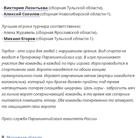
-
Виктория Леонтьева
(сборная Тульской области),
-
Алексей Соколов
(сборная Новосибирской области-1).
Лучшие игроки турнира соответственно:
- Алена Журавель (сборная Ярославской области),
-
Михаил Егоров
(сборная Тульской области-1).
Торбол - это игра для людей с нарушением зрения. Вид спорта не
входит в Программу Паралимпийских игр. В игре принимают
участие две команды, в каждой по три игрока. Игра проводится в
спортивном зале. Ворота находятся по обоим концам
прямоугольного поля. Играют озвученным мячом (внутри находится
колокольчик), который при броске должен пройти под тремя
натянутыми поперек площадки шнурами. Цель игры - забросить мяч
за линию ворот соперничающей команды, в то время как соперник
пытается помешать этому. Обе команды попеременно то атакуют,
то защищают свои ворота.
Пресс-служба Паралимпийского комитета России
Московская область