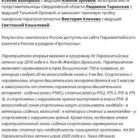
Ксения Выборных
с ведущей
Аленой Зубовой
, на втором месте
представительницы Свердловской области
Людмила Таранская
с
ведущей Татьяной Орловой, и замыкают призовую тройку
самарские паратриатлонистки
Виктория Кленова
с ведущей
Светланой Кошелевой
.
Результаты чемпионата России доступны на сайте Паралимпийского
комитета России в разделе «Протоколы».
Паратриатлон впервые включен в программу XV Паралимпийских
летних игр 2016 года в г. Рио-де-Жанейро (Бразилия). Паратриатлон
включает соревнования в трех дисциплинах: 750 м плавание, за
которым следует 20 км велосипедная гонка и 5 км бег. Спортсмены с
поражениями опорно-двигательного аппарата делятся на 5 классов
в зависимости от степени поражения опорно-двигательного
аппарата - сидячие (класс PTWC), стоячие (классы PTS2, PTS 3, PTS 4, PTS
5), а спортсмены с нарушением зрения выступают в классе PTVI. В
велосипедной гонке спортсмены могут использовать хэндбайк - в
категории сидячих, велосипед - в категории стоячих и велотандем – у
спортсменов с нарушением зрения. Кроме того, на беговом этапе
паратриатлонной гонки сидячие спортсмены соревнуются на
колясках, стоячие при необходимости пользуются протезами. На XVI
Паралимпийских летних играх 2020 года в г. Токио (Япония)