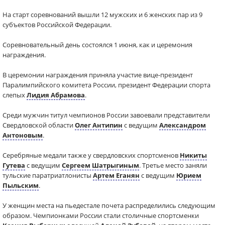
На старт соревнований вышли 12 мужских и 6 женских пар из 9
субъектов Российской Федерации.
Соревновательный день состоялся 1 июня, как и церемония
награждения.
В церемонии награждения приняла участие вице-президент
Паралимпийского комитета России, президент Федерации спорта
слепых
Лидия Абрамова
.
Среди мужчин титул чемпионов России завоевали представители
Свердловской области
Олег Антипин
с ведущим
Александром
Антоновым
.
Серебряные медали также у свердловских спортсменов
Никиты
Гутева
с ведущим
Сергеем Шатрыгиным
. Третье место заняли
тульские паратриатлонисты
Артем Еганян
с ведущим
Юрием
Пыльским
.
У женщин места на пьедестале почета распределились следующим
образом. Чемпионками России стали столичные спортсменки