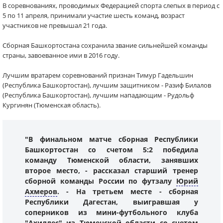
В соревнованиях, проводимых Федерацией спорта слепых в период с
5 по 11 апреля, принимали участие шесть команд, возраст
участников не превышал 21 года.
Сборная Башкортостана сохранила звание сильнейшей команды
страны, завоеванное ими в 2016 году.
Лучшим вратарем соревнований признан Тимур Гадельшин
(Республика Башкортостан), лучшим защитником - Разиф Билалов
(Республика Башкортостан), лучшим нападающим - Рудольф
Кургинян (Тюменская область).
"В финальном матче сборная Республики
Башкортостан со счетом 5:2 победила
команду Тюменской области, занявших
второе место, - рассказал старший тренер
сборной команды России по футзалу
Юрий
Ахмеров
. - На третьем месте - сборная
Республики Дагестан, выигравшая у
соперников из мини-футбольного клуба
"Ахиллес" из Тюменской области со счетом