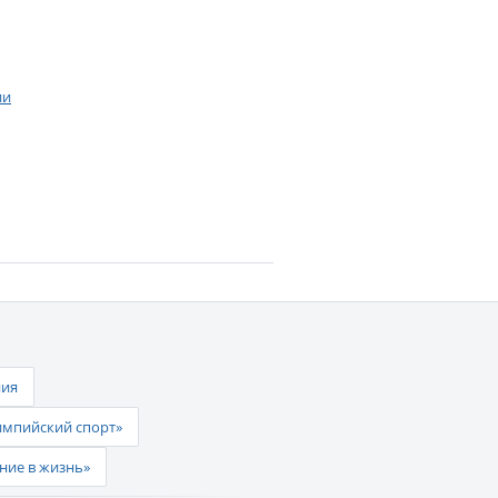
ии
ния
импийский спорт»
ние в жизнь»