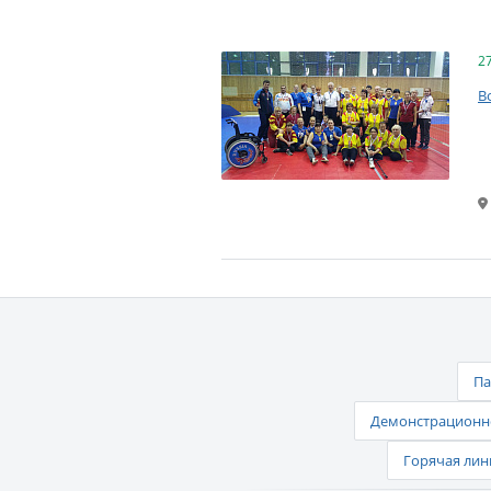
2
В
Па
Демонстрационно
Горячая лин