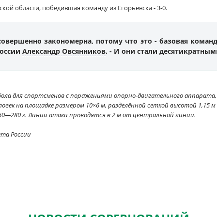
кой области, победившая команду из Егорьевска - 3-0.
овершенно закономерна, потому что это - базовая команда
России
Александр Овсянников
. - И они стали десятикратн
бола для спортсменов с поражениями опорно-двигательного аппарата,
овек на площадке размером 10×6 м, разделённой сеткой высотой 1,15 м 
60—280 г. Линии атаки проводятся в 2 м от центральной линии.
ета России