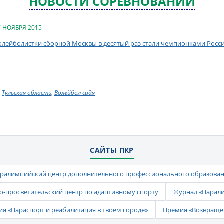
НОВОСТИ СОРЕВНОВАНИЙ
7 НОЯБРЯ 2015
олейболистки сборной Москвы в десятый раз стали чемпионками Росс
Тульская область
,
Волейбол сидя
САЙТЫ ПКР
ралимпийский центр дополнительного профессионального образова
-просветительский центр по адаптивному спорту
Журнал «Парал
ия «Параспорт и реабилитация в твоем городе»
Премия «Возвраще