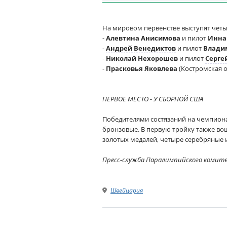
На мировом первенстве выступят четы
-
Алевтина Анисимова
и пилот
Инна
-
Андрей Венедиктов
и пилот
Влади
-
Николай Нехорошев
и пилот
Серге
-
Прасковья Яковлева
(Костромская о
ПЕРВОЕ МЕСТО - У СБОРНОЙ США
Победителями состязаний на чемпионат
бронзовые. В первую тройку также во
золотых медалей, четыре серебряные 
Пресс-служба Паралимпийского комит
Швейцария