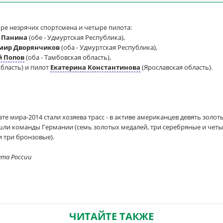
ре незрячих спортсмена и четыре пилота:
 Панина
(обе - Удмуртская Республика),
мир Дворянчиков
(оба - Удмуртская Республика),
й Попов
(оба - Тамбовская область),
бласть) и пилот
Екатерина Константинова
(Ярославская область).
е мира-2014 стали хозяева трасс - в активе американцев девять золо
шли команды Германии (семь золотых медалей, три серебряные и четы
и три бронзовые).
ета России
ЧИТАЙТЕ ТАКЖЕ