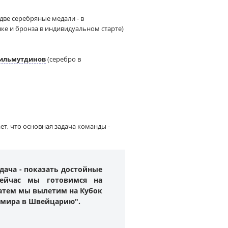
две серебряные медали - в
ке и бронза в индивидуальном старте)
Гильмутдинов
(серебро в
ет, что основная задача команды -
адача - показать достойные
Сейчас мы готовимся на
Затем мы вылетим на Кубок
т мира в Швейцарию".