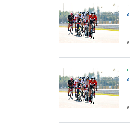
3
В
1
В