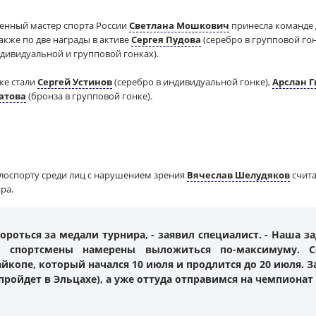
женный мастер спорта России
Светлана Мошкович
принесла команде 
акже по две награды в активе
Сергея Пудова
(серебро в групповой гон
ндивидуальной и групповой гонках).
же стали
Сергей Устинов
(серебро в индивидуальной гонке),
Арслан 
атова
(бронза в групповой гонке).
лоспорту среди лиц с нарушением зрения
Вячеслав Шелудяков
счита
ра.
роться за медали турнира, - заявил специалист. - Наша з
 спортсмены намерены выложиться по-максимуму. 
йкопе, который начался 10 июля и продлится до 20 июля. 
пройдет в Эльцахе), а уже оттуда отправимся на чемпиона