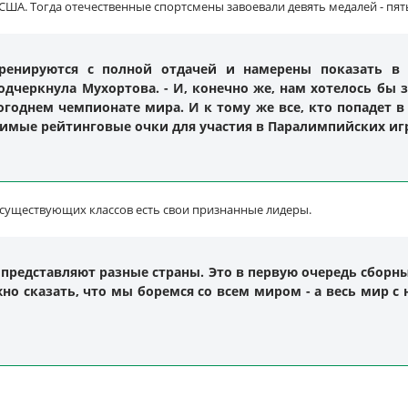
ША. Тогда отечественные спортсмены завоевали девять медалей - пят
тренируются с полной отдачей и намерены показать в
подчеркнула
Мухортова
. - И, конечно же, нам хотелось бы
огоднем чемпионате мира. И к тому же все, кто попадет в
имые рейтинговые очки для участия в Паралимпийских игр
з существующих классов есть свои признанные лидеры.
 представляют разные страны. Это в первую очередь сборн
о сказать, что мы боремся со всем миром - а весь мир с 