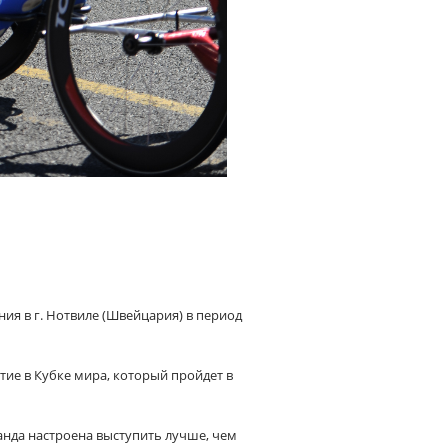
я в г. Нотвиле (Швейцария) в период
тие в К
у
бке мира, который пройдет в
манда настроена выступить лучше, чем