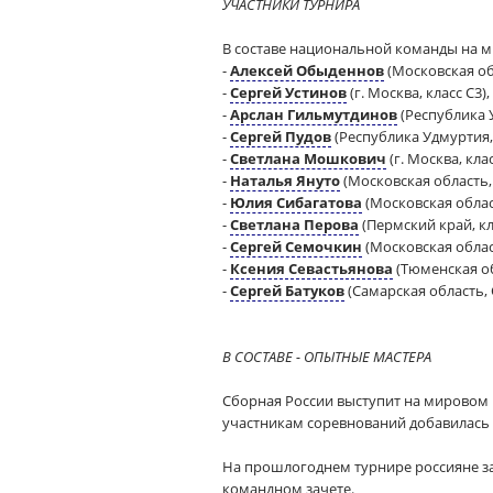
УЧАСТНИКИ ТУРНИРА
В составе национальной команды на м
-
Алексей Обыденнов
(Московская обл
-
Сергей Устинов
(
г.
Москва, класс С3),
-
Арслан Гильмутдинов
(Республика У
-
Сергей Пудов
(Республика Удмуртия, 
-
Светлана Мошкович
(
г.
Москва, клас
-
Наталья Януто
(Московская область, 
-
Юлия Сибагатова
(Московская област
-
Светлана Перова
(Пермский край, кла
-
Сергей Семочкин
(Московская област
-
Ксения Севастьянова
(Тюменская об
-
Сергей Батуков
(Самарская область, С
В СОСТАВЕ - ОПЫТНЫЕ МАСТЕРА
Сборная России выступит на мировом п
участникам соревнований добавилась
На прошлогоднем турнире россияне зав
командном зачете.