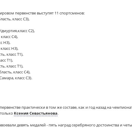
ировом первенстве выступят 11 спортсменов:
асть, класс C3),
дмуртия,класс C2),
класс C4),
с H3),
класс H3),
ь, класс T1),
сс T1),
ь, класс T1),
ласть, класс
С4
),
амара, класс C3).
ервенстве практически в том же составе, как и год назад на чемпионат
 только
Ксения Севастьянова
.
оевали девять медалей - пять наград серебряного достоинства и четы