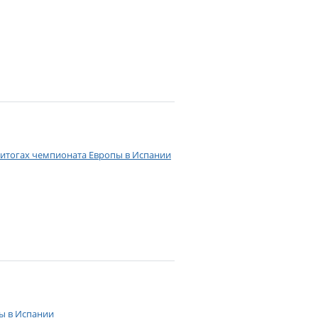
б итогах чемпионата Европы в Испании
ы в Испании