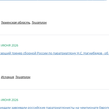
Тюменская область
,
Триатлон
8 ИЮНЯ 2026
тарший тренер сборной России по паратриатлону Н.С. Нагнибедов - о
Испания
,
Триатлон
5 ИЮНЯ 2026
 медали завоевали российские паратриатлонисты на чемпионате Европ