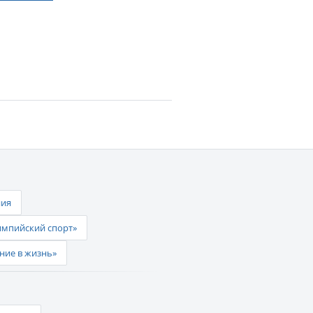
ния
импийский спорт»
ние в жизнь»