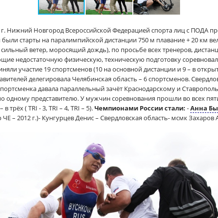
 в г. Нижний Новгород Всероссийской Федерацией спорта лиц с ПОДА п
были старты на паралимпийской дистанции 750 м плавание + 20 км вело
 сильный ветер, моросящий дождь), по просьбе всех тренеров, диста
еющие недостаточную физическую, техническую подготовку соревновал
риняли участие 19 спортсменов (10 на основной дистанции и 9 – в откры
авителей делегировала Челябинская область – 6 спортсменов. Свердлов
 спортсменка давала параллельный зачёт Краснодарскому и Ставропольс
о одному представителю. У мужчин соревнования прошли во всех пяти
 в трёх ( TRI - 3, TRI – 4, TRI – 5).
Чемпионами России стали:
-
Анна Б
 ЧЕ – 2012 г.)- Кунгурцев Денис – Свердловская область- мсмк Захаров