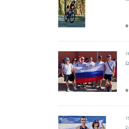
1
С
1
2