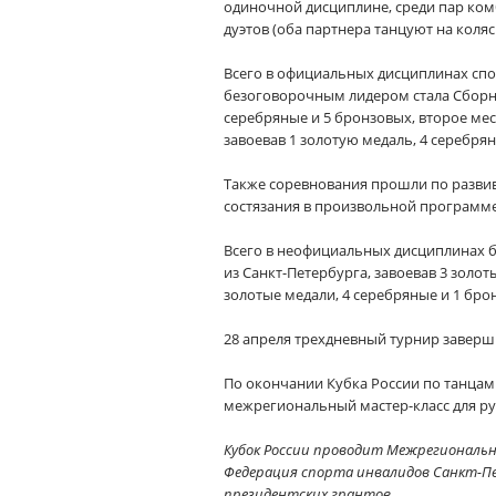
одиночной дисциплине, среди пар ком
дуэтов (оба партнера танцуют на коля
Всего в официальных дисциплинах спо
безоговорочным лидером стала Сборная
серебряные и 5 бронзовых, второе мес
завоевав 1 золотую медаль, 4 серебря
Также соревнования прошли по разви
состязания в произвольной программе 
Всего в неофициальных дисциплинах б
из Санкт-Петербурга, завоевав 3 золот
золотые медали, 4 серебряные и 1 бро
28 апреля трехдневный турнир заверш
По окончании Кубка России по танцам
межрегиональный мастер-класс для ру
Кубок России проводит Межрегиональн
Федерация спорта инвалидов Санкт-П
президентских грантов.