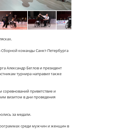
лясках.
в Сборной команды Санкт-Петербурга
га Александр Беглов и президент
астникам турнира направил также
м соревнований приветствие и
очим визитом в дни проведения
олись за медали.
 программах среди мужчин и женщин в