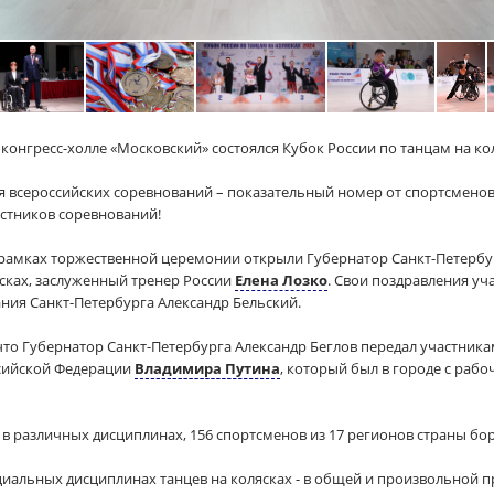
в конгресс-холле «Московский» состоялся Кубок России по танцам на ко
я всероссийских соревнований – показательный номер от спортсмено
стников соревнований!
в рамках торжественной церемонии открыли Губернатор Санкт-Петербур
сках, заслуженный тренер России
Елена Лозко
. Свои поздравления уч
ния Санкт-Петербурга Александр Бельский.
что Губернатор Санкт-Петербурга Александр Беглов передал участника
ссийской Федерации
Владимира Путина
, который был в городе с раб
в различных дисциплинах, 156 спортсменов из 17 регионов страны бор
циальных дисциплинах танцев на колясках - в общей и произвольной