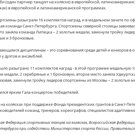
би (один партнер танцует на коляске) в европейской, латиноамерикан
сках) в европейской и латиноамериканской программах.
ртсмены разыграли 16 комплектов наград, и в медальном зачете по
 команда Санкт-Петербурга. Спортсмены северной столицы завоевали 
то заняла команда Липецка – 2 золотые медали, замкнула тройку лиде
ные и 3 бронзовые.
вающимся дисциплинам – это соревнования среди детей и юниоров в 
у дуэтов и ансамблей.
ыло разыграно 11 комплектов наград - в этой программе медальную 
ые медали, 2 серебряные и 1 бронзовую, второе место заняла Удмуртск
нзовая, замкнули тройку лидеров спортсмены из Москвы – 2 золотые ме
ился ярким Гала-концертом победителей.
 на колясках при поддержке Фонда президентских грантов в Санкт-Пет
ководителей команд, тренеров, хореографов, специалистов адаптивной
ая Федерация спортивных танцев на колясках, Всероссийская федераци
етербурга при содействии Министерства спорта России, Правительс