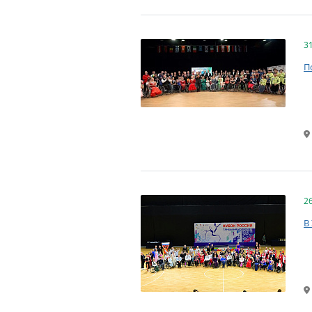
3
П
2
В