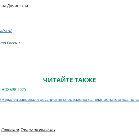
яна Дячинская
wdr.ru/
ета России
ЧИТАЙТЕ ТАКЖЕ
6 НОЯБРЯ 2025
6 медалей завоевали российские спортсмены на чемпионате мира по та
Словакия
,
Танцы на колясках