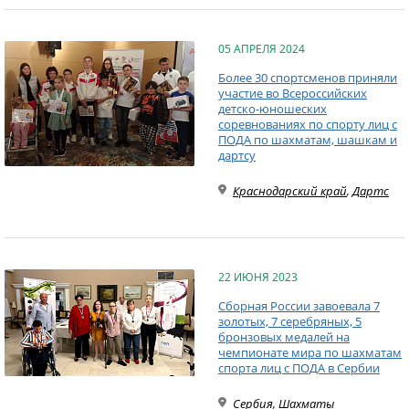
05 АПРЕЛЯ 2024
Более 30 спортсменов приняли
участие во Всероссийских
детско-юношеских
соревнованиях по спорту лиц с
ПОДА по шахматам, шашкам и
дартсу
Краснодарский край
,
Дартс
22 ИЮНЯ 2023
Сборная России завоевала 7
золотых, 7 серебряных, 5
бронзовых медалей на
чемпионате мира по шахматам
спорта лиц с ПОДА в Сербии
Сербия
,
Шахматы