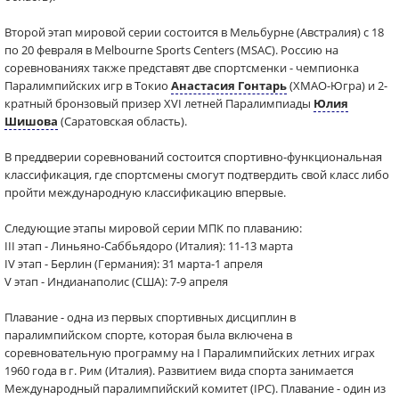
Второй этап мировой серии состоится в Мельбурне (Австралия) с 18
по 20 февраля в Melbourne Sports Centers (MSAC). Россию на
соревнованиях также представят две спортсменки - чемпионка
Паралимпийских игр в Токио
Анастасия Гонтарь
(ХМАО-Югра) и 2-
кратный бронзовый призер XVI летней Паралимпиады
Юлия
Шишова
(Саратовская область).
В преддверии соревнований состоится спортивно-функциональная
классификация, где спортсмены смогут подтвердить свой класс либо
пройти международную классификацию впервые.
Следующие этапы мировой серии МПК по плаванию:
III этап - Линьяно-Саббьядоро (Италия): 11-13 марта
IV этап - Берлин (Германия): 31 марта-1 апреля
V этап - Индианаполис (США): 7-9 апреля
Плавание - одна из первых спортивных дисциплин в
паралимпийском спорте, которая была включена в
соревновательную программу на I Паралимпийских летних играх
1960 года в г. Рим (Италия). Развитием вида спорта занимается
Международный паралимпийский комитет (IPC). Плавание - один из