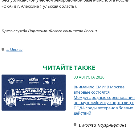
республиканской учебно-тренировочной базе Минспорта России
«ОКА» в г. Алексине (Тульская область).
Пресс-служба Паралимпийского комитета России
г. Москва
ЧИТАЙТЕ ТАКЖЕ
03 АВГУСТА 2026
Вниманию СМИ! В Москве
впервые состоятся
Международные соревнования
по пауэрлифтингу спорта лиц с
ПОДА среди ветеранов боевых
действий
г. Москва
,
Пауэрлифтинг