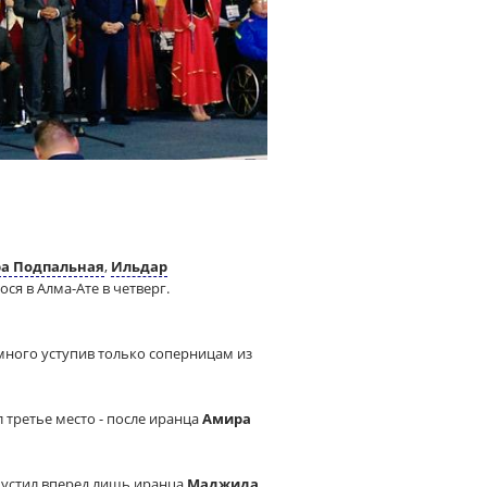
а Подпальная
,
Ильдар
я в Алма-Ате в четверг.
емного уступив только соперницам из
л третье место - после иранца
Амира
опустил вперед лишь иранца
Маджида