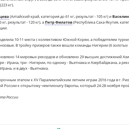
(223 кг).
цева
(Алтайский край, категория до 61 кг, результат - 105 кг) и
Васелин
г, результат - 120 кг), а
Петр Филатов
(Республика Саха-Якутия, катег
иции.
делила 10-11 места с коллективом Южной Кореи, а победителем турнир
онзовые. В тройку призеров также вошли команды Нигерии (6 золотых 
ановлено 14 мировых рекордов и обновлено 29 высших достижений Ази
е - Ирана, три - Нигерии, по одному - Вьетнама и Азербайджана, а ре
Ирана, и в двух - Вьетнама.
борочным этапом к XV Паралимпийским летним играм 2016 года в г. Рио
 России к открытому чемпионату Европы, который 24-28 ноября пройде
ета России