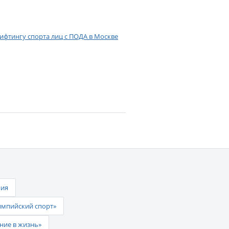
ифтингу спорта лиц с ПОДА в Москве
ния
импийский спорт»
ние в жизнь»