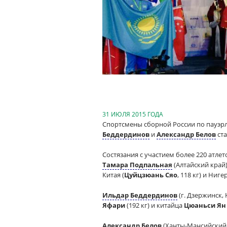
31 ИЮЛЯ 2015 ГОДА
Спортсмены сборной России по пауэр
Беддердинов
и
Александр Белов
ста
Состязания с участием более 220 атлет
Тамара Подпальная
(Алтайский край)
Китая (
Цуйцзюань Сяо
, 118 кг) и Ниге
Ильдар Беддердинов
(г. Дзержинск, 
Яфари
(192 кг) и китайца
Цюаньси Ян
Александр Белов
(Ханты-Мансийский 