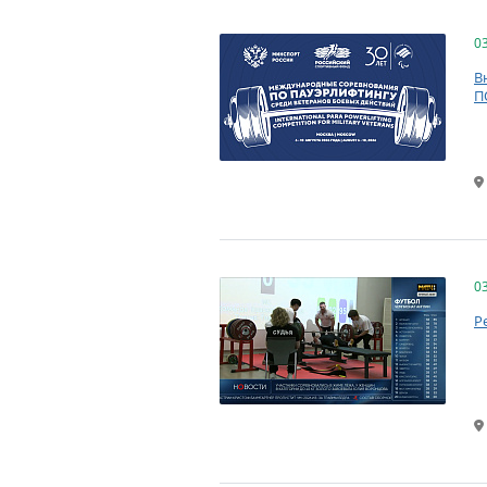
0
В
П
0
Р