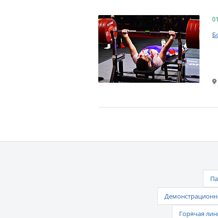
0
Б
Па
Демонстрационно
Горячая лин