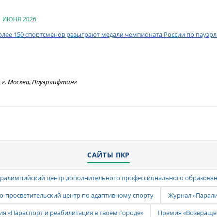
1 ИЮНЯ 2026
олее 150 спортсменов разыграют медали чемпионата России по пауэрл
г. Москва
,
Пауэрлифтинг
САЙТЫ ПКР
ралимпийский центр дополнительного профессионального образова
-просветительский центр по адаптивному спорту
Журнал «Парал
ия «Параспорт и реабилитация в твоем городе»
Премия «Возвраще