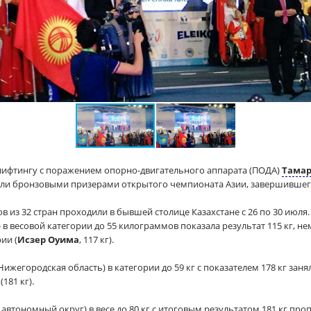
лифтингу с поражением опорно-двигательного аппарата (ПОДА)
Тамар
ли бронзовыми призерами открытого чемпионата Азии, завершившегос
ов из 32 стран проходили в бывшей столице Казахстане с 26 по 30 июля.
 в весовой категории до 55 килограммов показала результат 115 кг, н
рии (
Исзер Оуима
, 117 кг).
Нижегородская область) в категории до 59 кг с показателем 178 кг заня
(181 кг).
автономный округ) в весе до 80 кг с итоговым результатом 181 кг пр