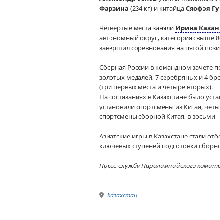
Фарзина
(234 кг) и китайца
Сяофэя Гу
Четвертые места заняли
Ирина Казан
автономный округ, категория свыше 86 к
завершил соревнования на пятой поз
Сборная России в командном зачете по
золотых медалей, 7 серебряных и 4 бр
(три первых места и четыре вторых).
На состязаниях в Казахстане было уст
установили спортсмены из Китая, четыр
спортсмены сборной Китая, в восьми - 
Азиатские игры в Казахстане стали от
ключевых ступеней подготовки сборной
Пресс-служба Паралимпийского комит
Казахстан