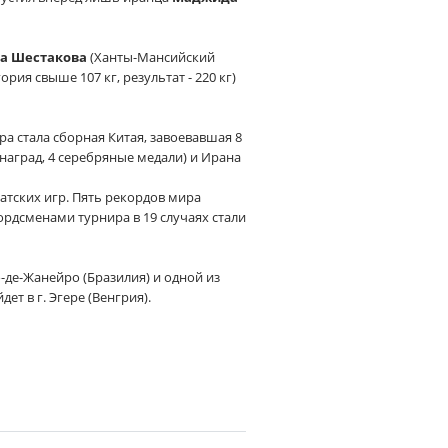
а Шестакова
(Ханты-Мансийский
ория свыше 107 кг, результат - 220 кг)
а стала сборная Китая, завоевавшая 8
наград, 4 серебряные медали) и Ирана
атских игр. Пять рекордов мира
кордсменами турнира в 19 случаях стали
-де-Жанейро (Бразилия) и одной из
т в г. Эгере (Венгрия).